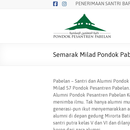
Skip
PENERIMAAN SANTRI BAR
to
content
Balai
Pendidikan
Pondok
Pesantren
Semarak Milad Pondok Pab
Pabelan
Pabelan – Santri dan Alumni Pondo
Milad 57 Pondok Pesantren Pabelan.
Alumni Pondok Pesantren Pabelan K
menimba ilmu. Tak hanya alumni muda
generasi-pun ikut menyemarakkan ac
alumni di depan gedung Mirorta Bati
santri putra kelas V dan VI dan dila
keren dari para alumni.