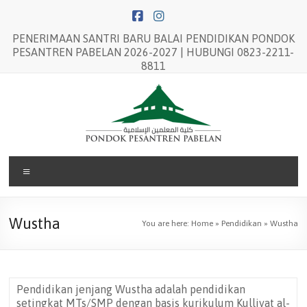
Skip
to
content
PENERIMAAN SANTRI BARU BALAI PENDIDIKAN PONDOK
PESANTREN PABELAN 2026-2027 | HUBUNGI 0823-2211-
8811
Balai
Menu
Pendidikan
Pondok
Wustha
You are here:
Home
»
Pendidikan
»
Wustha
Pesantren
Pabelan
Pendidikan jenjang Wustha adalah pendidikan
setingkat MTs/SMP dengan basis kurikulum Kulliyat al-