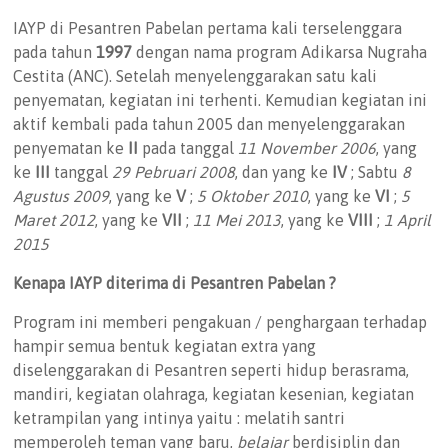
IAYP di Pesantren Pabelan pertama kali terselenggara
pada tahun
1997
dengan nama program Adikarsa Nugraha
Cestita (ANC). Setelah menyelenggarakan satu kali
penyematan, kegiatan ini terhenti. Kemudian kegiatan ini
aktif kembali pada tahun 2005 dan menyelenggarakan
penyematan ke
II
pada tanggal
11 November 2006
, yang
ke
III
tanggal
29 Pebruari 2008
, dan yang ke
IV
; Sabtu
8
Agustus 2009
, yang ke
V
;
5 Oktober 2010
, yang ke
VI
;
5
Maret 2012
, yang ke
VII
;
11 Mei 2013
, yang ke
VIII
;
1 April
2015
Kenapa IAYP diterima di Pesantren Pabelan ?
Program ini memberi pengakuan / penghargaan terhadap
hampir semua bentuk kegiatan extra yang
diselenggarakan di Pesantren seperti hidup berasrama,
mandiri, kegiatan olahraga, kegiatan kesenian, kegiatan
ketrampilan yang intinya yaitu : melatih santri
memperoleh teman yang baru,
belajar
berdisiplin dan