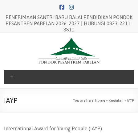
Skip
to
content
PENERIMAAN SANTRI BARU BALAI PENDIDIKAN PONDOK
PESANTREN PABELAN 2026-2027 | HUBUNGI 0823-2211-
8811
Balai
Menu
Pendidikan
Pondok
IAYP
You are here:
Home
»
Kegiatan
»
IAYP
Pesantren
Pabelan
International Award for Young People (IAYP)