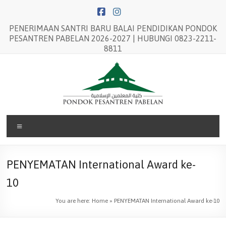
Skip
to
content
PENERIMAAN SANTRI BARU BALAI PENDIDIKAN PONDOK
PESANTREN PABELAN 2026-2027 | HUBUNGI 0823-2211-
8811
Balai
Menu
Pendidikan
Pondok
PENYEMATAN International Award ke-
Pesantren
10
Pabelan
You are here:
Home
»
PENYEMATAN International Award ke-10