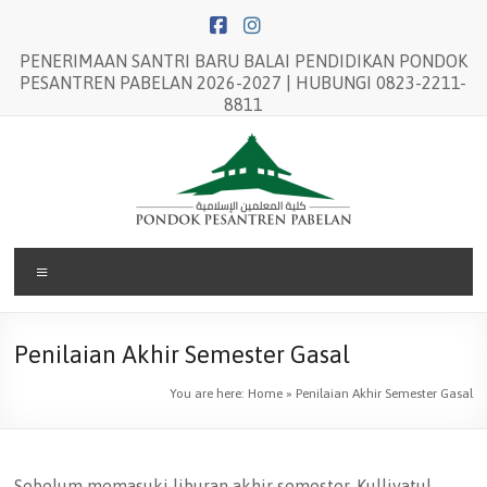
Skip
to
content
PENERIMAAN SANTRI BARU BALAI PENDIDIKAN PONDOK
PESANTREN PABELAN 2026-2027 | HUBUNGI 0823-2211-
8811
Balai
Menu
Pendidikan
Pondok
Penilaian Akhir Semester Gasal
Pesantren
You are here:
Home
»
Penilaian Akhir Semester Gasal
Pabelan
Sebelum memasuki liburan akhir semester, Kulliyatul