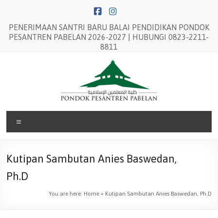
Skip
to
content
PENERIMAAN SANTRI BARU BALAI PENDIDIKAN PONDOK
PESANTREN PABELAN 2026-2027 | HUBUNGI 0823-2211-
8811
Balai
Menu
Pendidikan
Pondok
Kutipan Sambutan Anies Baswedan,
Pesantren
Ph.D
Pabelan
You are here:
Home
»
Kutipan Sambutan Anies Baswedan, Ph.D