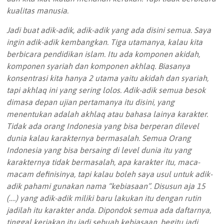
kualitas manusia.
Jadi buat adik-adik, adik-adik yang ada disini semua. Saya
ingin adik-adik kembangkan. Tiga utamanya, kalau kita
berbicara pendidikan islam. Itu ada komponen akidah,
komponen syariah dan komponen akhlaq. Biasanya
konsentrasi kita hanya 2 utama yaitu akidah dan syariah,
tapi akhlaq ini yang sering lolos. Adik-adik semua besok
dimasa depan ujian pertamanya itu disini, yang
menentukan adalah akhlaq atau bahasa lainya karakter.
Tidak ada orang Indonesia yang bisa berperan dilevel
dunia kalau karakternya bermasalah. Semua Orang
Indonesia yang bisa bersaing di level dunia itu yang
karakternya tidak bermasalah, apa karakter itu, maca-
macam definisinya, tapi kalau boleh saya usul untuk adik-
adik pahami gunakan nama “kebiasaan”. Disusun aja 15
(….) yang adik-adik miliki baru lakukan itu dengan rutin
jadilah itu karakter anda. Dipondok semua ada daftarnya,
tinggal kerjakan itu jadi sebuah kebiasaan, begitu jadi