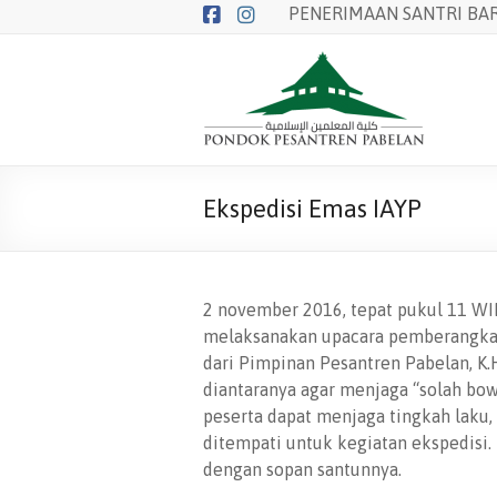
Skip
PENERIMAAN SANTRI BAR
to
content
Balai
Pendidikan
Pondok
Pesantren
Ekspedisi Emas IAYP
Pabelan
2 november 2016, tepat pukul 11 WIB,
melaksanakan upacara pemberangkat
dari Pimpinan Pesantren Pabelan, K.
diantaranya agar menjaga “solah bo
peserta dapat menjaga tingkah laku, 
ditempati untuk kegiatan ekspedisi.
dengan sopan santunnya.